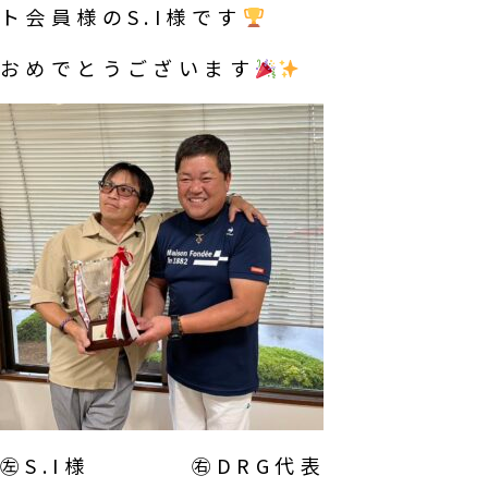
ト会員様のS.I様です
おめでとうございます
㊧S.I様 ㊨DRG代表