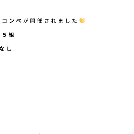
フコンペ
が開催されました
/５組
なし